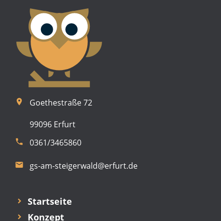
room
Goethestraße 72
99096 Erfurt
phone
0361/3465860
email
gs-am-steigerwald@erfurt.de
Startseite
Konzept