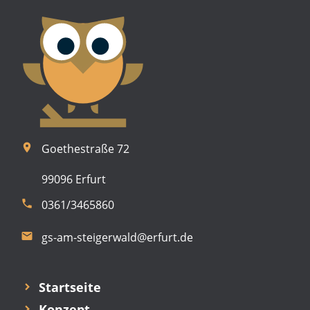
room
Goethestraße 72
99096 Erfurt
phone
0361/3465860
email
gs-am-steigerwald@erfurt.de
Startseite
Konzept